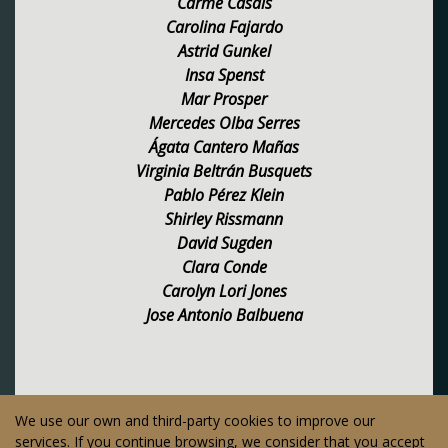
Carme Casals
Carolina Fajardo
Astrid Gunkel
Insa Spenst
Mar Prosper
Mercedes Olba Serres
Ágata Cantero Mañas
Virginia Beltrán Busquets
Pablo Pérez Klein
Shirley Rissmann
David Sugden
Clara Conde
Carolyn Lori Jones
Jose Antonio Balbuena
We use our own and third-party cookies to improve our
© 2026 Copyright official web of Fundació Montserrat
services. If you continue browsing, we consider that you accept